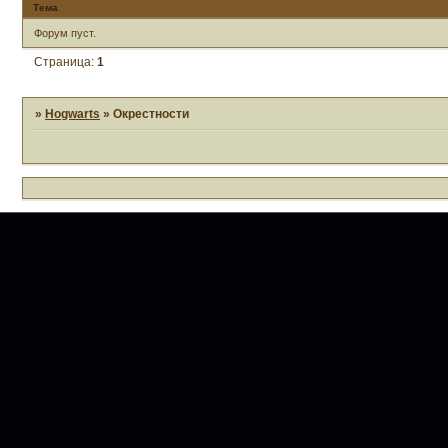
Тема
Форум пуст.
Страница:
1
»
Hogwarts
»
Окрестности